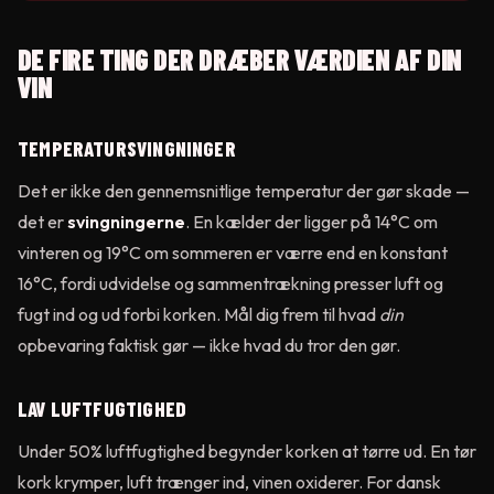
DE FIRE TING DER DRÆBER VÆRDIEN AF DIN
VIN
TEMPERATURSVINGNINGER
Det er ikke den gennemsnitlige temperatur der gør skade —
det er
svingningerne
. En kælder der ligger på 14°C om
vinteren og 19°C om sommeren er værre end en konstant
16°C, fordi udvidelse og sammentrækning presser luft og
fugt ind og ud forbi korken. Mål dig frem til hvad
din
opbevaring faktisk gør — ikke hvad du tror den gør.
LAV LUFTFUGTIGHED
Under 50% luftfugtighed begynder korken at tørre ud. En tør
kork krymper, luft trænger ind, vinen oxiderer. For dansk