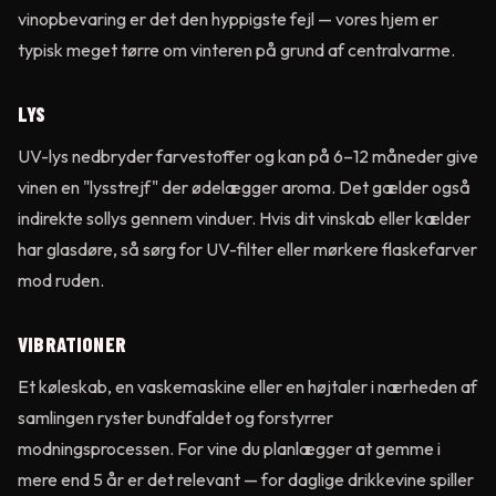
vinopbevaring er det den hyppigste fejl — vores hjem er
typisk meget tørre om vinteren på grund af centralvarme.
LYS
UV-lys nedbryder farvestoffer og kan på 6–12 måneder give
vinen en "lysstrejf" der ødelægger aroma. Det gælder også
indirekte sollys gennem vinduer. Hvis dit vinskab eller kælder
har glasdøre, så sørg for UV-filter eller mørkere flaskefarver
mod ruden.
VIBRATIONER
Et køleskab, en vaskemaskine eller en højtaler i nærheden af
samlingen ryster bundfaldet og forstyrrer
modningsprocessen. For vine du planlægger at gemme i
mere end 5 år er det relevant — for daglige drikkevine spiller