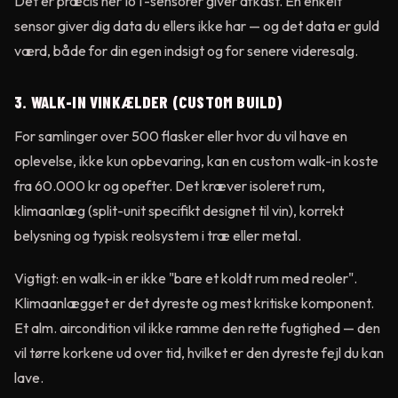
Det er præcis her IoT-sensorer giver afkast. En enkelt
sensor giver dig data du ellers ikke har — og det data er guld
værd, både for din egen indsigt og for senere videresalg.
3. WALK-IN VINKÆLDER (CUSTOM BUILD)
For samlinger over 500 flasker eller hvor du vil have en
oplevelse, ikke kun opbevaring, kan en custom walk-in koste
fra 60.000 kr og opefter. Det kræver isoleret rum,
klimaanlæg (split-unit specifikt designet til vin), korrekt
belysning og typisk reolsystem i træ eller metal.
Vigtigt: en walk-in er ikke "bare et koldt rum med reoler".
Klimaanlægget er det dyreste og mest kritiske komponent.
Et alm. aircondition vil ikke ramme den rette fugtighed — den
vil tørre korkene ud over tid, hvilket er den dyreste fejl du kan
lave.