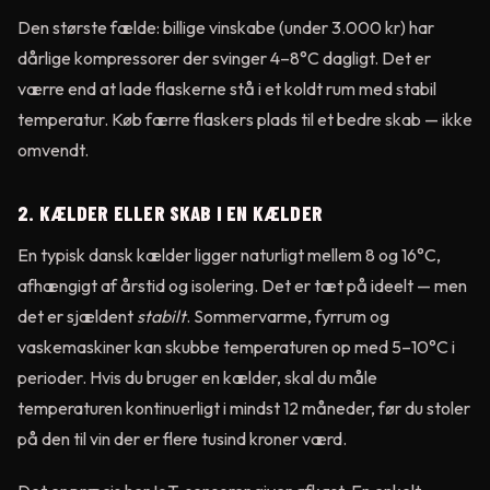
Den største fælde: billige vinskabe (under 3.000 kr) har
dårlige kompressorer der svinger 4–8°C dagligt. Det er
værre end at lade flaskerne stå i et koldt rum med stabil
temperatur. Køb færre flaskers plads til et bedre skab — ikke
omvendt.
2. KÆLDER ELLER SKAB I EN KÆLDER
En typisk dansk kælder ligger naturligt mellem 8 og 16°C,
afhængigt af årstid og isolering. Det er tæt på ideelt — men
det er sjældent
stabilt
. Sommervarme, fyrrum og
vaskemaskiner kan skubbe temperaturen op med 5–10°C i
perioder. Hvis du bruger en kælder, skal du måle
temperaturen kontinuerligt i mindst 12 måneder, før du stoler
på den til vin der er flere tusind kroner værd.