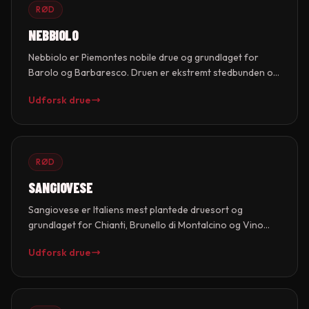
RØD
NEBBIOLO
Nebbiolo er Piemontes nobile drue og grundlaget for
Barolo og Barbaresco. Druen er ekstremt stedbunden og
trives bedst i de kalkrige bakker omkring Langhe.
Udforsk drue
Nebbiolo giver vine med lys farve der kontraster med
kraftige tanniner, høj syre og komplekse aromaer af
tjarrose, tjære og kirsebær. Det er en af verdens mest
aldringsvæærdige druer.
RØD
SANGIOVESE
Sangiovese er Italiens mest plantede druesort og
grundlaget for Chianti, Brunello di Montalcino og Vino
Nobile di Montepulciano. Druen giver vine med høj syre,
Udforsk drue
medium til fulde tanniner og smag af syrlige kirsebær,
tomat, urter og jord. I Montalcino som Brunello
(Sangiovese Grosso) når den sit højeste potentiale.