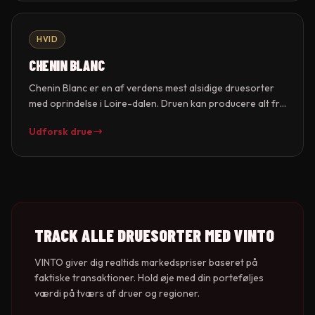
blandes den ofte med Sémillon til både tørre og søde
vine.
HVID
CHENIN BLANC
Chenin Blanc er en af verdens mest alsidige druesorter
med oprindelse i Loire-dalen. Druen kan producere alt fra
tørre vine til søde moelleux og mousserende Crémant de
Udforsk drue
Loire. Chenin Blanc bevarer høj naturlig syre og har
enorm lagringsevne, særligt i søde versioner fra Vouvray,
Savennieres og Quarts de Chaume.
TRACK ALLE DRUESORTER MED VINTO
VINTO giver dig realtids markedspriser baseret på
faktiske transaktioner. Hold øje med din porteføljes
værdi på tværs af druer og regioner.