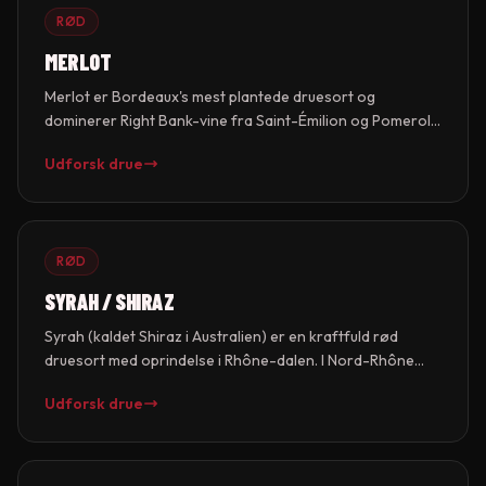
champagner.
RØD
MERLOT
Merlot er Bordeaux's mest plantede druesort og
dominerer Right Bank-vine fra Saint-Émilion og Pomerol.
Druen giver vine med blødere tanniner end Cabernet
Udforsk drue
Sauvignon, med smag af blommer, kirsebær og
chokolade. Merlot modner tidligere og er mere
tilgængelig i ungdommen, men topvinene har
imponerende lagringsevne.
RØD
SYRAH / SHIRAZ
Syrah (kaldet Shiraz i Australien) er en kraftfuld rød
druesort med oprindelse i Rhône-dalen. I Nord-Rhône
giver den elegante, peber- og violprægede vine fra
Udforsk drue
Hermitage og Côte-Rôtie. I Australien giver den mørkere,
frugtigere vine fra varmt klima. Druen er også vigtig i Syd-
Rhône-blandinger og Priorat.