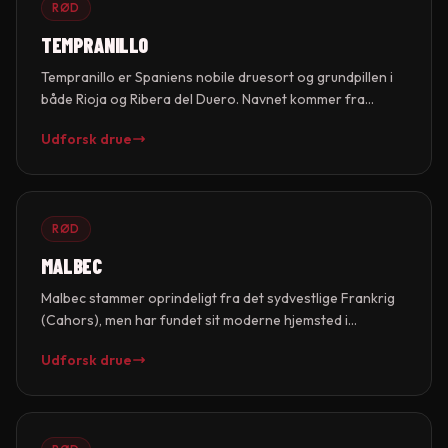
RØD
TEMPRANILLO
Tempranillo er Spaniens nobile druesort og grundpillen i
både Rioja og Ribera del Duero. Navnet kommer fra
"temprano" (tidlig), da druen modner relativt tidligt.
Udforsk drue
Tempranillo giver vine med medium til fuld krop, elegant
frugt og fremragende evne til at modtage egelagring, fra
den traditionelle amerikanske eg i Rioja til den franske eg i
Ribera del Duero.
RØD
MALBEC
Malbec stammer oprindeligt fra det sydvestlige Frankrig
(Cahors), men har fundet sit moderne hjemsted i
Argentina, særligt Mendoza. I højden ved Andesbjergene
Udforsk drue
giver Malbec dybe, mørkviolette vine med intense
smagsnuancer af blommer, brombær, chokolade og
violer. Argentinsk Malbec har gennemgået en
kvalitetsrevolution siden 1990erne.