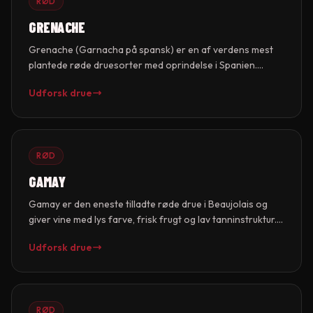
RØD
GRENACHE
Grenache (Garnacha på spansk) er en af verdens mest
plantede røde druesorter med oprindelse i Spanien.
Druen trives i varmt, tørt klima og giver vine med høj
Udforsk drue
alkohol, blød frugt og krydret karakter. Grenache er
grundlaget for Châteauneuf-du-Pape, Priorat og talrige
GSM-blandinger (Grenache-Syrah-Mourvèdre) i både
Frankrig og Australien.
RØD
GAMAY
Gamay er den eneste tilladte røde drue i Beaujolais og
giver vine med lys farve, frisk frugt og lav tanninstruktur.
Mens Beaujolais Nouveau er vinen de fleste kender,
Udforsk drue
producerer de ti Cru Beaujolais (Morgon, Moulin-à-Vent,
Fleurie m.fl.) seriøse vine med overraskende lagringsevne.
Gamay trives på Beaujolais' granitjord.
RØD