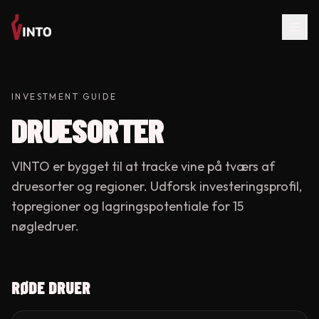
INVESTMENT GUIDE
DRUESORTER
VINTO er bygget til at tracke vine på tværs af
druesorter og regioner. Udforsk investerings­profil,
top­regioner og lagrings­potentiale for 15
nøgledruer.
RØDE DRUER