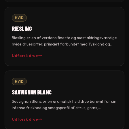
Chardonnay. I Champagne er den grundlaget for Blanc de
Blancs.
HVID
RIESLING
Riesling er en af verdens fineste og mest aldringsværdige
hvide druesorter, primært forbundet med Tyskland og
Alsace. Druen beholder naturligt høj syre selv ved fuld
Udforsk drue
modenhed, hvilket giver vine med enorm friskhed og
lagringsevne. Riesling spænder fra knastørt til ultra-sødt
og udtrykker terroir med en klarhed få andre druer kan
matche.
HVID
SAUVIGNON BLANC
Sauvignon Blanc er en aromatisk hvid drue berømt for sin
intense friskhed og smagsprofil af citrus, græs,
stikkelsbær og tropisk frugt. Druen trives i kølige klimaer
Udforsk drue
og er mest associeret med Loire-dalens Sancerre, New
Zealands Marlborough og Bordeaux (hvid). I Bordeaux