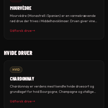
MOURVÈDRE
Mourvèdre (Monastrell i Spanien) er en varmekrævende
rød drue der trives i Middelhavsklimaer. Druen giver vine
med mørk farve, kraftige tanniner og aromaer af mørke
Udforsk drue
bær, læder, vildt og garrigue. Mourvèdre er en
nøglekomponent i Châteauneuf-du-Pape, Bandol og
GSM-blandinger fra både Rhône og Australien.
HVIDE DRUER
HVID
CHARDONNAY
Chardonnay er verdens mest kendte hvide druesort og
grundlaget for hvid Bourgogne, Champagne og utallige
vine verden over. Druen er ekstremt tilpasningsdygtig og
Udforsk drue
afspejler terroir og vinifikation tydeligt — fra mineralsk
Chablis til smørrig Meursault til frisk californisk