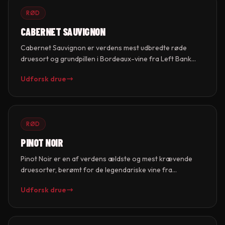
RØD
CABERNET SAUVIGNON
Cabernet Sauvignon er verdens mest udbredte røde
druesort og grundpillen i Bordeaux-vine fra Left Bank
samt Napa Valley Cult Cabernets. Druen giver vine med
Udforsk drue
dyb farve, kraftfulde tanniner og smag af solbær, ceder
og tobak. Med sin tykke skind og sene modning trives den
bedst i varme klimaer.
RØD
PINOT NOIR
Pinot Noir er en af verdens ældste og mest krævende
druesorter, berømt for de legendariske vine fra
Bourgogne. Druen har tyndt skind, er følsom over for
Udforsk drue
klima og terroir, og giver vine med lysere farve, silkeblød
tekstur og komplekse aromaer af kirsebær, jord og
krydderier. Den er også grundlaget for mange