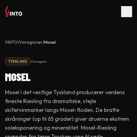
VINTO
/
Vinregioner
/
Mosel
TYSKLAND
Vinregion
MOSEL
Mosel i det vestlige Tyskland producerer verdens
fineste Riesling fra dramatiske, stejle
skifervinmarker langs Mosel-floden. De bratte
skråninger (op til 65 grader) giver druerne ekstrem
soleksponering og mineralitet. Mosel-Riesling
spænder fra tørre Trocken-vine til søde