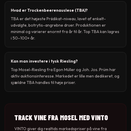
Hvad er Trockenbeerenauslese (TBA)?
TBA er det højeste Prädikat-niveau, lavet af enkelt-
udvalgte, botrytis-angrebne druer. Produktionen er
minimal og varierer enormt fra år til år. Top TBA kan lagres
i 50–100+ år.
Kan man investere i tysk Riesling?
Top Mosel-Riesling fra Egon Müller og Joh. Jos. Prüm har
aktiv auktionsinteresse. Markedet er lille men dedikeret, og
sjældne TBA handles til høje priser.
TRACK VINE FRA
MOSEL
MED VINTO
VINTO giver dig realtids markedspriser på vine fra