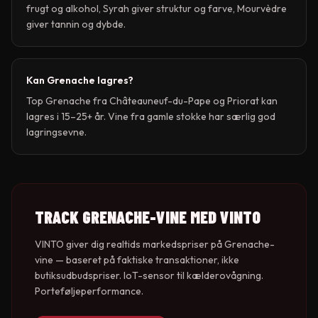
frugt og alkohol, Syrah giver struktur og farve, Mourvèdre
giver tannin og dybde.
Kan Grenache lagres?
Top Grenache fra Châteauneuf-du-Pape og Priorat kan
lagres i 15–25+ år. Vine fra gamle stokke har særlig god
lagringsevne.
TRACK
GRENACHE
-VINE MED VINTO
VINTO giver dig realtids markedspriser på
Grenache
-
vine — baseret på faktiske transaktioner, ikke
butiksudbudspriser. IoT-sensor til kælderovågning.
Porteføljeperformance.