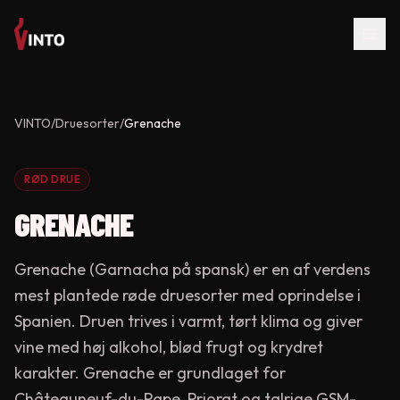
VINTO
/
Druesorter
/
Grenache
RØD DRUE
GRENACHE
Grenache (Garnacha på spansk) er en af verdens
mest plantede røde druesorter med oprindelse i
Spanien. Druen trives i varmt, tørt klima og giver
vine med høj alkohol, blød frugt og krydret
karakter. Grenache er grundlaget for
Châteauneuf-du-Pape, Priorat og talrige GSM-